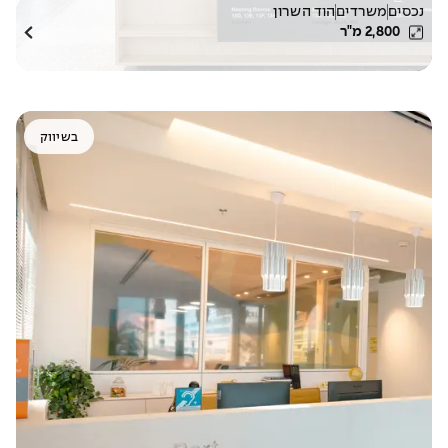
נכסים
משרדים
הוד השרון
2,800
מ"ר
בשיווק