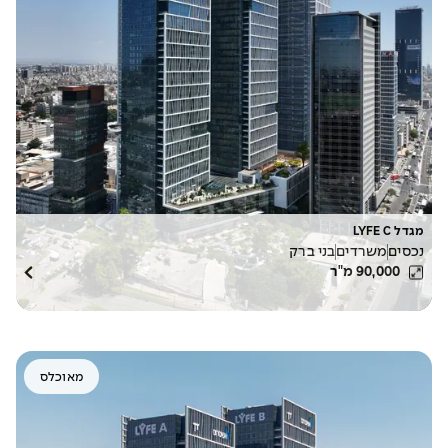
מגדל LYFE C
נכסים
משרדים
בני ברק
90,000
מ"ר
מאוכלס