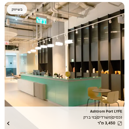
בשיווק
Ashtrom Port LYFE
נכסים
משרדים
בני ברק
3,450
מ"ר