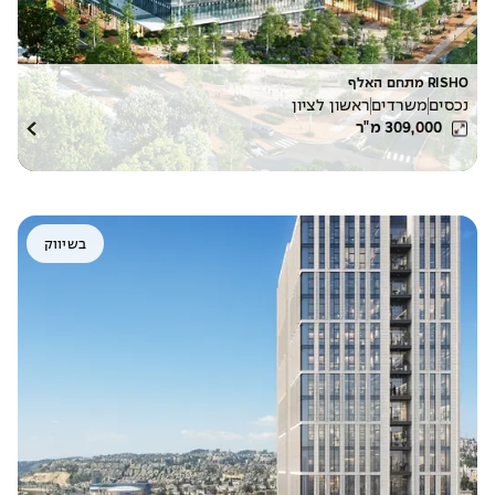
RISHO מתחם האלף
נכסים
משרדים
ראשון לציון
309,000
מ"ר
בשיווק