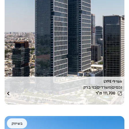
מגדלי LYFE
נכסים
משרדים
בני ברק
111,700
מ"ר
בשיווק